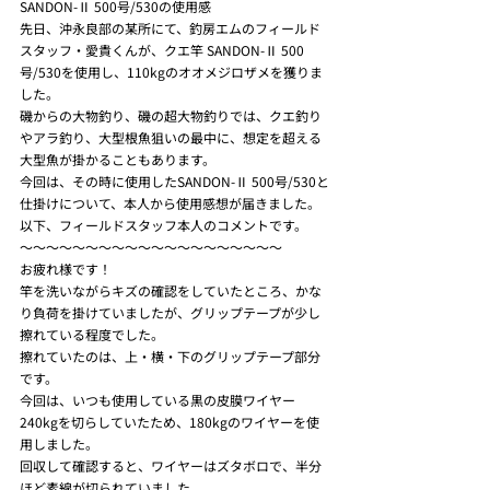
SANDON-Ⅱ 500号/530の使用感
先日、沖永良部の某所にて、釣房エムのフィールド
スタッフ・愛貴くんが、クエ竿 SANDON-Ⅱ 500
号/530を使用し、110kgのオオメジロザメを獲りま
した。
磯からの大物釣り、磯の超大物釣りでは、クエ釣り
やアラ釣り、大型根魚狙いの最中に、想定を超える
大型魚が掛かることもあります。
今回は、その時に使用したSANDON-Ⅱ 500号/530と
仕掛けについて、本人から使用感想が届きました。
以下、フィールドスタッフ本人のコメントです。
〜〜〜〜〜〜〜〜〜〜〜〜〜〜〜〜〜〜〜〜
お疲れ様です！
竿を洗いながらキズの確認をしていたところ、かな
り負荷を掛けていましたが、グリップテープが少し
擦れている程度でした。
擦れていたのは、上・横・下のグリップテープ部分
です。
今回は、いつも使用している黒の皮膜ワイヤー
240kgを切らしていたため、180kgのワイヤーを使
用しました。
回収して確認すると、ワイヤーはズタボロで、半分
ほど素線が切られていました。