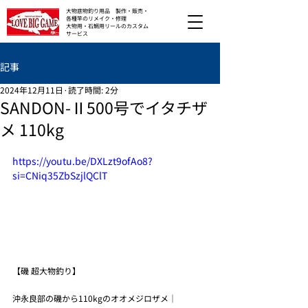
大物底物釣り用品 製作・販売・
各種竿のリメイク・修理
大物用・石鯛用リールのカスタム
サービス
記事
2024年12月11日
読了時間: 2分
SANDON-Ⅱ500号でイタチザ
メ 110kg
https://youtu.be/DXLzt9ofAo8?
si=CNiq35ZbSzjlQClT
【磯 超大物釣り】
沖永良部の磯から110kgのオオメジロザメ｜