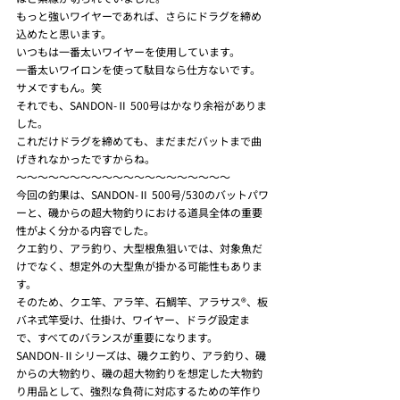
もっと強いワイヤーであれば、さらにドラグを締め
込めたと思います。
いつもは一番太いワイヤーを使用しています。
一番太いワイロンを使って駄目なら仕方ないです。
サメですもん。笑
それでも、SANDON-Ⅱ 500号はかなり余裕がありま
した。
これだけドラグを締めても、まだまだバットまで曲
げきれなかったですからね。
〜〜〜〜〜〜〜〜〜〜〜〜〜〜〜〜〜〜〜〜
今回の釣果は、SANDON-Ⅱ 500号/530のバットパワ
ーと、磯からの超大物釣りにおける道具全体の重要
性がよく分かる内容でした。
クエ釣り、アラ釣り、大型根魚狙いでは、対象魚だ
けでなく、想定外の大型魚が掛かる可能性もありま
す。
そのため、クエ竿、アラ竿、石鯛竿、アラサス®、板
バネ式竿受け、仕掛け、ワイヤー、ドラグ設定ま
で、すべてのバランスが重要になります。
SANDON-Ⅱシリーズは、磯クエ釣り、アラ釣り、磯
からの大物釣り、磯の超大物釣りを想定した大物釣
り用品として、強烈な負荷に対応するための竿作り