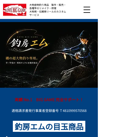
大物底物釣り用品 製作・販売・
各種竿のリメイク・修理
大物用・石鯛用リールのカスタム
サービス
実績 No.1 BIG GAME 完全サポート！
適格請求書発行事業者登録番号 Ｔ4810999570568
釣房エムの目玉商品