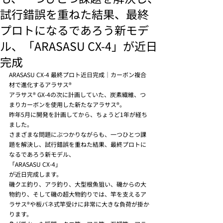
試行錯誤を重ねた結果、最終
プロトになるであろう新モデ
ル、「ARASASU CX-4」が近日
完成
ARASASU CX-4 最終プロト近日完成｜カーボン複合
材で進化するアラサス®
アラサス® GX-4の次に計画していた、炭素繊維、つ
まりカーボンを使用した新たなアラサス®。
昨年5月に開発を計画してから、ちょうど1年が経ち
ました。
さまざまな問題にぶつかりながらも、一つひとつ課
題を解決し、試行錯誤を重ねた結果、最終プロトに
なるであろう新モデル、
「ARASASU CX-4」
が近日完成します。
磯クエ釣り、アラ釣り、大型根魚狙い、磯からの大
物釣り、そして磯の超大物釣りでは、竿を支えるア
ラサス®や板バネ式竿受けに非常に大きな負荷が掛か
ります。