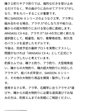
磯クエ釣りやアラ釣りでは、強烈な引きを受け止め
るだけでなく、竿の曲がりに合わせてアラサス®がし
なり、竿をカバーすることが重要です。
特にSANDON-Ⅱシリーズのようなクエ竿、アラ竿と
組み合わせる場合、アラサス®のしなり方や粘りは、
磯からの超大物釣りにおける安心感に直結します。
ARASASU CX-4は、アラサス® GX-4の次に続く新たな
選択肢として、軽量性、粘り、衝撃吸収性、耐久性
のバランスを追求したモデルです。
今後は、完成予定の最終プロトを実際にテストし、
問題がなければ「ARASASU CX-4」として正式にラ
インアップしたいと考えています。
釣房エムでは、磯クエ釣り、アラ釣り、大型根魚狙
い、磯からの大物釣り、磯の超大物釣りに対応した
アラサス®、板バネ式竿受け、SANDON-Ⅱシリー
ズ、その他の大物釣り用品を開発・製作していま
す。
使用するクエ竿、アラ竿、石鯛竿に合うアラサス®選
びや、磯からの超大物釣りに必要な道具選びでお悩
みの方は、釣房エムまでお気軽にご相談ください。