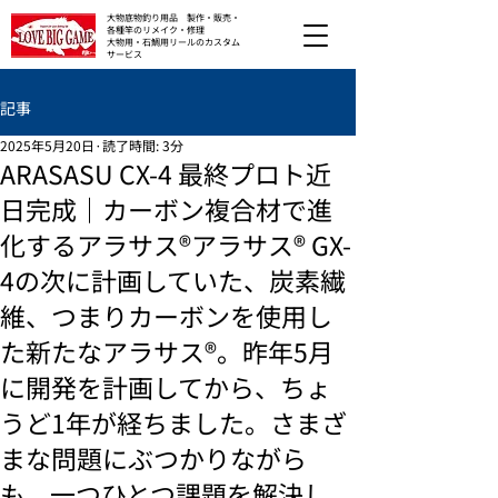
大物底物釣り用品 製作・販売・
各種竿のリメイク・修理
大物用・石鯛用リールのカスタム
サービス
記事
2025年5月20日
読了時間: 3分
ARASASU CX-4 最終プロト近
日完成｜カーボン複合材で進
化するアラサス®アラサス® GX-
4の次に計画していた、炭素繊
維、つまりカーボンを使用し
た新たなアラサス®。昨年5月
に開発を計画してから、ちょ
うど1年が経ちました。さまざ
まな問題にぶつかりながら
も、一つひとつ課題を解決し、