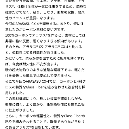
魚が掛かった瞬間、クエ竿、アラ竿、石鯛竿、アラ
サス®、仕掛け全体が一気に仕事をするため、単純な
強さだけでなく、粘り、しなり、衝撃吸収性、耐久
性のバランスが重要になります。
今回のARASASU CX-4を開発するにあたり、特に注
意したのがカーボン素材の使い方です。
100％カーボンでアラサス®を作ると、素材としては
非常に強い反面、硬くなりすぎる傾向があります。
そのため、アラサス® Xやアラサス® GX-4と比べる
と、柔軟性に劣る可能性がありました。
かといって、柔らかさを出すために板厚を薄くすれ
ば、今度は耐久性に不安が出ます。
磯の超大物釣りのような過酷な環境下では、軽さだ
けを優先した道具では安心して使えません。
そこで今回のARASASU CX-4では、カーボンと4軸ク
ロスの特殊なGlass Fiberを組み合わせた複合材を採
用しました。
この素材構成により、程よい板厚を確保しながら、
衝撃に強く、よく曲がり、衝撃吸収性にも優れた板
に仕上がりました。
さらに、カーボンの軽量性と、特殊なGlass Fiberの
粘りを組み合わせることで、軽量でありながら粘り
のあるアラサス®を目指しています。